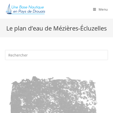
Skip
to
Menu
content
Le plan d’eau de Mézières-Écluzelles
Rechercher
sur
ce
site